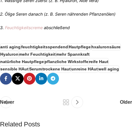
1️
.
Wässrige Seren zuerst (z. B. Hyaluron, Aloe Vera)
2️
.
Ölige Seren danach (z. B. Seren nährenden Pflanzenölen)
3️
.
Feuchtigkeitscreme
abschließend
anti aging
feuchtigkeitsspendend
Hautpflege
hxaluronsäure
Hyaluron
mehr Feuchtigkeit
mehr Spannkraft
natürliche Hautpflege
pflanzliche Wirkstoffe
reife Haut
sensible HAut
Serum
trockene Haut
unreine HAut
well aging
Newer
Older
Related Posts