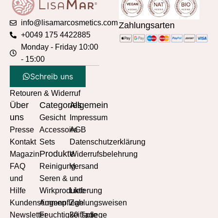
info@lisamarcosmetics.com
Zahlungsarten
+0049 175 4422885
Monday - Friday 10:00
- 15:00
Schreib uns
Retouren & Widerruf
Über
Categories
Allgemein
uns
Gesicht
Impressum
Presse
Accessoire
AGB
Kontakt
Sets
Datenschutzerklärung
Produkte
Magazin
Widerrufsbelehrung
FAQ
Reinigung
Versand
und
Seren &
und
Hilfe
Wirkprodukte
Lieferung
Kundenstimmen
Augenpflege
Zahlungsweisen
Newsletter
Feuchtigkeitspflege
30 Tage