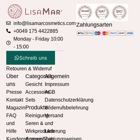
info@lisamarcosmetics.com
Zahlungsarten
+0049 175 4422885
Monday - Friday 10:00
- 15:00
Schreib uns
Retouren & Widerruf
Über
Categories
Allgemein
uns
Gesicht
Impressum
Presse
Accessoire
AGB
Kontakt
Sets
Datenschutzerklärung
Produkte
Magazin
Widerrufsbelehrung
FAQ
Reinigung
Versand
und
Seren &
und
Hilfe
Wirkprodukte
Lieferung
Kundenstimmen
Augenpflege
Zahlungsweisen