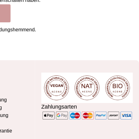
genschaften haben:
zündungshemmend.
ung
Zahlungsarten
g
rung
rantie