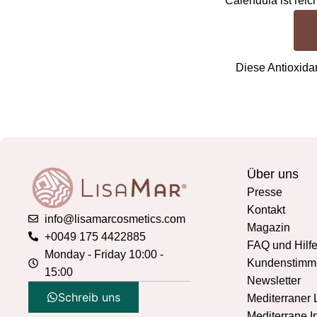
Calendula ist rei
Diese Antioxida
Über uns
Presse
Kontakt
info@lisamarcosmetics.com
Magazin
+0049 175 4422885
FAQ und Hilf
Monday - Friday 10:00 -
Kundenstimm
15:00
Newsletter
Schreib uns
Mediterraner 
Mediterrane In