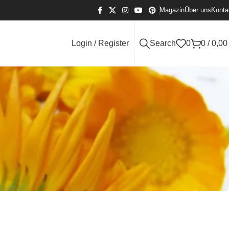
Magazin
Über uns
Konta
Login / Register
Search
0
0
/
0,0