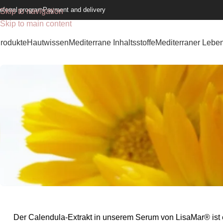
eferral program
Payment and delivery
Skip to navigation
Skip to main content
rodukte
Hautwissen
Mediterrane Inhaltsstoffe
Mediterraner Leben
Der Calendula-Extrakt in unserem Serum von LisaMar® ist