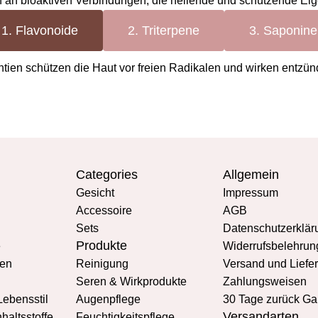
ch an bioaktiven Verbindungen, die heilende und schützende Ei
1. Flavonoide
2. Triterpene
3. Saponine
ntien schützen die Haut vor freien Radikalen und wirken ent
Categories
Allgemein
Gesicht
Impressum
Accessoire
AGB
Sets
Datenschutzerklär
Produkte
e
Widerrufsbelehrun
en
Reinigung
Versand und Liefe
Seren & Wirkprodukte
Zahlungsweisen
Lebensstil
Augenpflege
30 Tage zurück Ga
Versandarten
haltsstoffe
Feuchtigkeitspflege