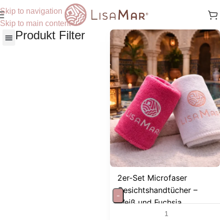
Skip to navigation
Skip to main content
Produkt Filter
Nach Hautbedürfnisse
2er-Set Microfaser
Gesichtshandtücher –
-
Weiß und Fuchsia,...
Ideal zum sanften abtrocknen