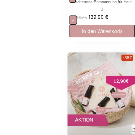
Mediterrane Entspannung für Haut
und Sinne
139,90
€
181,00
€
+
In den Warenkorb
-35%