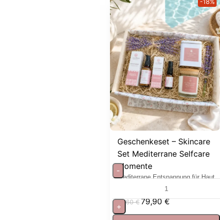
-18%
Geschenkeset – Skincare
Set Mediterrane Selfcare
Momente
-
Mediterrane Entspannung für Haut
und Sinne
79,90
€
97,60
€
+