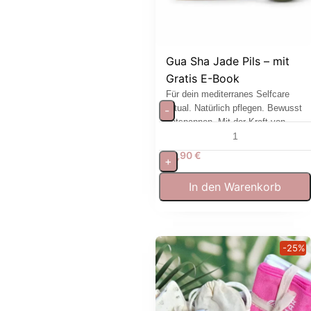
Gua Sha Jade Pils – mit
Gratis E-Book
Für dein mediterranes Selfcare
Ritual. Natürlich pflegen. Bewusst
-
entspannen. Mit der Kraft von
Jade.
13,90
€
+
In den Warenkorb
-25%