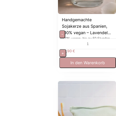
Handgemachte
Sojakerze aus Spanien,
100% vegan – Lavendel...
-
100% vegan, bis zu 50 Stunden
Brenndauer
19,90
€
+
In den Warenkorb