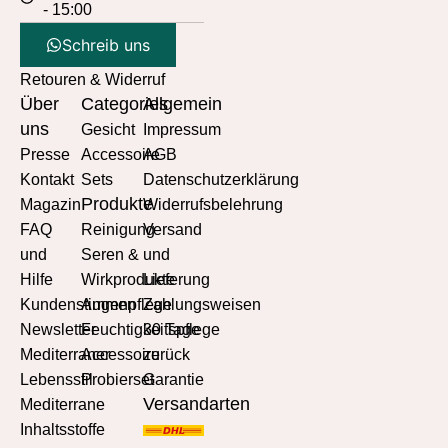
- 15:00
Schreib uns
Retouren & Widerruf
Über
Categories
Allgemein
uns
Gesicht
Impressum
Presse
Accessoire
AGB
Kontakt
Sets
Datenschutzerklärung
Produkte
Magazin
Widerrufsbelehrung
FAQ
Reinigung
Versand
und
Seren &
und
Hilfe
Wirkprodukte
Lieferung
Kundenstimmen
Augenpflege
Zahlungsweisen
Newsletter
Feuchtigkeitspflege
30 Tage
Mediterraner
Accessoire
zurück
Lebensstil
Probierset
Garantie
Versandarten
Mediterrane
Inhaltsstoffe