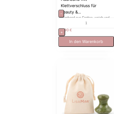
Klettverschluss für
Beauty &...
-
Stirnband aus Frottee, weich und
waschbar für Gesichtspflege
5,90
€
+
In den Warenkorb