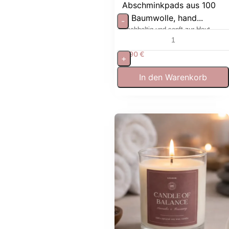
Abschminkpads aus 100
% Baumwolle, hand...
-
Nachhaltig und sanft zur Haut.
Wiederverwendbar & waschbar
6,90
€
+
In den Warenkorb