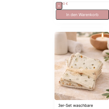
7,90
€
+
In den Warenkorb
3er-Set waschbare