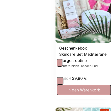
Geschenkebox –
Skincare Set Mediterrane
Morgenroutine
-
Sanft reinigen, pflegen und
entspannen
39,90
€
53,50
€
+
In den Warenkorb