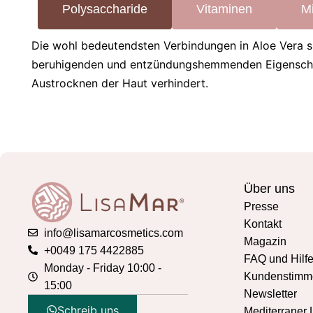
Polysaccharide
Vitaminen
Mi
Die wohl bedeutendsten Verbindungen in Aloe Vera s
beruhigenden und entzündungshemmenden Eigenschafte
Austrocknen der Haut verhindert.
Über uns
Presse
Kontakt
info@lisamarcosmetics.com
Magazin
+0049 175 4422885
FAQ und Hilf
Monday - Friday 10:00 -
Kundenstimm
15:00
Newsletter
Schreib uns
Mediterraner 