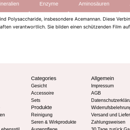
neralien
Enzyme
Aminosäuren
ind Polysaccharide, insbesondere Acemannan. Diese Verbin
n verantwortlich. Sie bilden einen schützenden Film auf d
Categories
Allgemein
Gesicht
Impressum
Accessoire
AGB
Sets
Datenschutzerklär
Produkte
e
Widerrufsbelehrun
en
Reinigung
Versand und Liefe
Seren & Wirkprodukte
Zahlungsweisen
Lebensstil
Augenpflege
30 Tage zurück Ga