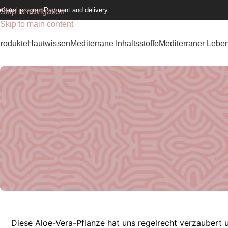
eferral program
Payment and delivery
Skip to navigation
Skip to main content
rodukte
Hautwissen
Mediterrane Inhaltsstoffe
Mediterraner Leben
Diese Aloe-Vera-Pflanze hat uns regelrecht verzaubert 