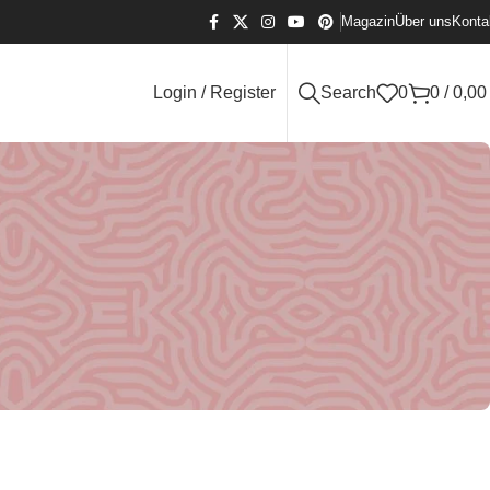
Magazin
Über uns
Konta
Login / Register
Search
0
0
/
0,0