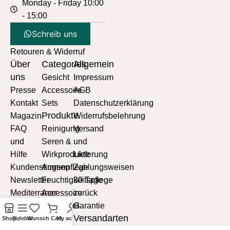
Monday - Friday 10:00
- 15:00
Schreib uns
Retouren & Widerruf
Über
Categories
Allgemein
uns
Gesicht
Impressum
Presse
Accessoire
AGB
Kontakt
Sets
Datenschutzerklärung
Produkte
Magazin
Widerrufsbelehrung
FAQ
Reinigung
Versand
und
Seren &
und
Hilfe
Wirkprodukte
Lieferung
Kundenstimmen
Augenpflege
Zahlungsweisen
Newsletter
Feuchtigkeitspflege
30 Tage
Mediterraner
Accessoire
zurück
Lebensstil
Probierset
Garantie
Versandarten
Mediterrane
Shop
Sidebar
Wunsch
Cart
My account