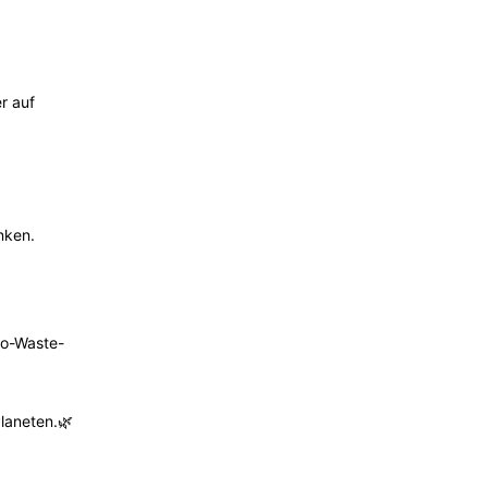
r auf
nken.
ro-Waste-
Planeten.🌿