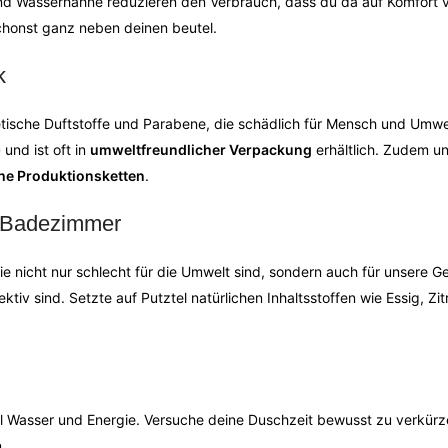
d Wasserhähne reduzieren den Verbrauch, dass du da auf Komfort v
chonst ganz neben deinen beutel.
k
etische Duftstoffe und Parabene, die schädlich für Mensch und Umwe
e
und ist oft in
umweltfreundlicher Verpackung
erhältlich. Zudem un
he Produktionsketten
.
s Badezimmer
e nicht nur schlecht für die Umwelt sind, sondern auch für unsere G
ektiv sind. Setzte auf Putztel natürlichen Inhaltsstoffen wie Essig, Z
 Wasser und Energie. Versuche deine Duschzeit bewusst zu verkürze
.