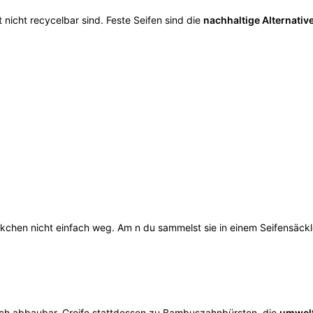
 nicht recycelbar sind. Feste Seifen sind die
nachhaltige Alternativ
chen nicht einfach weg. Am n du sammelst sie in einem Seifensäckl
isch abbaubar. Greife stattdessen zu Bambuszahnbürsten, die
umwelt