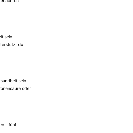
erzichten
lt sein
terstützt du
esundheit sein
itronensäure oder
n – fünf