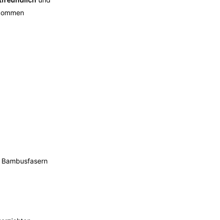
d kommen
r Bambusfasern