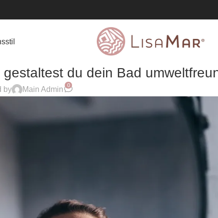
sstil
gestaltest du dein Bad umweltfreun
0
d by
Main Admin