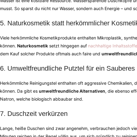
Wasser ist eine kostbare Ressource. Wassersparende Duschköpfe un
musst. So sparst du nicht nur Wasser, sondern auch Energie – und s
5. Naturkosmetik statt herkömmlicher Kosmeti
Viele herkömmliche Kosmetikprodukte enthalten Mikroplastik, synth
können.
Naturkosmetik
setzt hingegen auf
nachhaltige Inhaltsstoff
dem Kauf solcher Produkte oftmals auch faire und
umweltfreundlic
6. Umweltfreundliche Putztel für ein Saubere
Herkömmliche Reinigungstel enthalten oft aggressive Chemikalien, di
können. Da gibt es
umweltfreundliche Alternativen
, die ebenso eff
Natron, welche biologisch abbaubar sind.
7. Duschzeit verkürzen
Lange, heiße Duschen sind zwar angenehm, verbrauchen jedoch viel
Minuten reichen in der Regel völlig aus, um sich gründlich zu reinigen