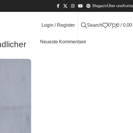
Magazin
Über uns
Konta
Login / Register
Search
0
0
/
0,0
Neueste Kommentare
dlicher