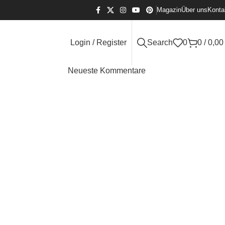
Magazin
Über uns
Konta
Login / Register
Search
0
0
/
0,0
Neueste Kommentare