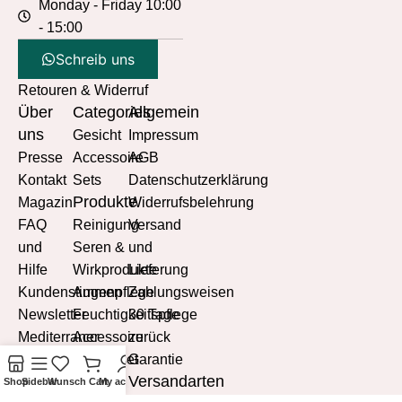
Monday - Friday 10:00
- 15:00
Schreib uns
Retouren & Widerruf
Über
Categories
Allgemein
uns
Gesicht
Impressum
Presse
Accessoire
AGB
Kontakt
Sets
Datenschutzerklärung
Produkte
Magazin
Widerrufsbelehrung
FAQ
Reinigung
Versand
und
Seren &
und
Hilfe
Wirkprodukte
Lieferung
Kundenstimmen
Augenpflege
Zahlungsweisen
Newsletter
Feuchtigkeitspflege
30 Tage
Mediterraner
Accessoire
zurück
Lebensstil
Probierset
Garantie
Versandarten
Mediterrane
Shop
Sidebar
Wunsch
Cart
My account