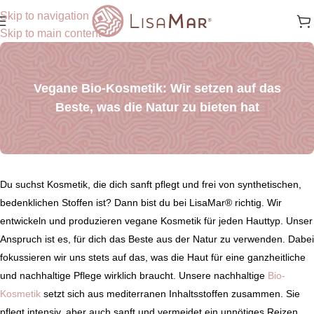
Skip to navigation
Skip to main content
Vegane Bio-Kosmetik: Wir setzen auf das
Beste, was die Natur zu bieten hat
Du suchst Kosmetik, die dich sanft pflegt und frei von synthetischen,
bedenklichen Stoffen ist? Dann bist du bei LisaMar® richtig. Wir
entwickeln und produzieren vegane Kosmetik für jeden Hauttyp. Unser
Anspruch ist es, für dich das Beste aus der Natur zu verwenden. Dabei
fokussieren wir uns stets auf das, was die Haut für eine ganzheitliche
und nachhaltige Pflege wirklich braucht. Unsere nachhaltige
Bio-
Kosmetik
setzt sich aus mediterranen Inhaltsstoffen zusammen. Sie
pflegt intensiv, aber auch sanft und vermeidet ein unnötiges Reizen