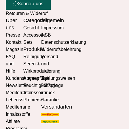
Schreib uns
Retouren & Widerruf
Über
Categories
Allgemein
uns
Gesicht
Impressum
Presse
Accessoire
AGB
Kontakt
Sets
Datenschutzerklärung
Produkte
Magazin
Widerrufsbelehrung
FAQ
Reinigung
Versand
und
Seren &
und
Hilfe
Wirkprodukte
Lieferung
Kundenstimmen
Augenpflege
Zahlungsweisen
Newsletter
Feuchtigkeitspflege
30 Tage
Mediterraner
Accessoire
zurück
Lebensstil
Probierset
Garantie
Versandarten
Mediterrane
Inhaltsstoffe
Affilate
Programm