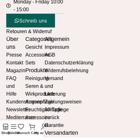
Monday - Friday 10:00
- 15:00
Schreib uns
Retouren & Widerruf
Über
Categories
Allgemein
uns
Gesicht
Impressum
Presse
Accessoire
AGB
Kontakt
Sets
Datenschutzerklärung
Produkte
Magazin
Widerrufsbelehrung
FAQ
Reinigung
Versand
und
Seren &
und
Hilfe
Wirkprodukte
Lieferung
Kundenstimmen
Augenpflege
Zahlungsweisen
Newsletter
Feuchtigkeitspflege
30 Tage
Mediterraner
Accessoire
zurück
Lebensstil
Probierset
Garantie
Versandarten
Mediterrane
Shop
Sidebar
Wunsch
Cart
My account