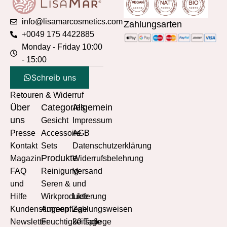
info@lisamarcosmetics.com
Zahlungsarten
+0049 175 4422885
Monday - Friday 10:00
- 15:00
Schreib uns
Retouren & Widerruf
Über
Categories
Allgemein
uns
Gesicht
Impressum
Presse
Accessoire
AGB
Kontakt
Sets
Datenschutzerklärung
Produkte
Magazin
Widerrufsbelehrung
FAQ
Reinigung
Versand
und
Seren &
und
Hilfe
Wirkprodukte
Lieferung
Kundenstimmen
Augenpflege
Zahlungsweisen
Newsletter
Feuchtigkeitspflege
30 Tage