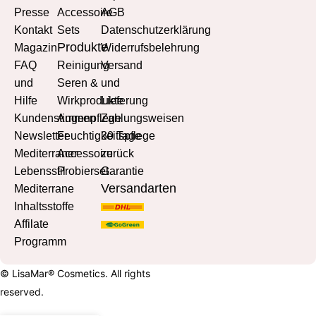
Presse
Accessoire
AGB
Kontakt
Sets
Datenschutzerklärung
Produkte
Magazin
Widerrufsbelehrung
FAQ
Reinigung
Versand
und
Seren &
und
Hilfe
Wirkprodukte
Lieferung
Kundenstimmen
Augenpflege
Zahlungsweisen
Newsletter
Feuchtigkeitspflege
30 Tage
Mediterraner
Accessoire
zurück
Lebensstil
Probierset
Garantie
Versandarten
Mediterrane
Inhaltsstoffe
Affilate
Programm
© LisaMar® Cosmetics. All rights
reserved.