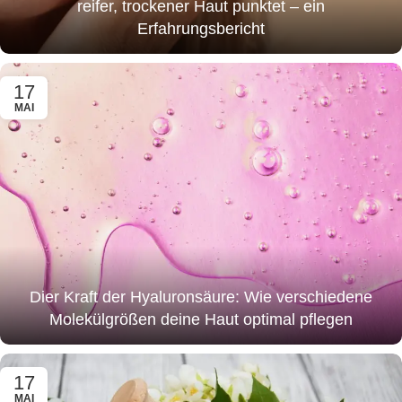
reifer, trockener Haut punktet – ein
Erfahrungsbericht
17
MAI
Dier Kraft der Hyaluronsäure: Wie verschiedene
Molekülgrößen deine Haut optimal pflegen
17
MAI