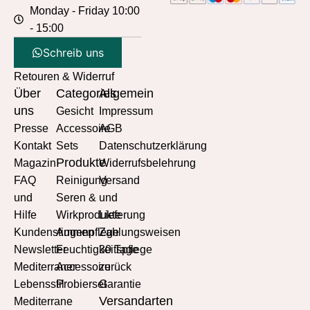
Monday - Friday 10:00
- 15:00
Schreib uns
Retouren & Widerruf
Über
Categories
Allgemein
uns
Gesicht
Impressum
Presse
Accessoire
AGB
Kontakt
Sets
Datenschutzerklärung
Produkte
Magazin
Widerrufsbelehrung
FAQ
Reinigung
Versand
und
Seren &
und
Hilfe
Wirkprodukte
Lieferung
Kundenstimmen
Augenpflege
Zahlungsweisen
Newsletter
Feuchtigkeitspflege
30 Tage
Mediterraner
Accessoire
zurück
Lebensstil
Probierset
Garantie
Versandarten
Mediterrane