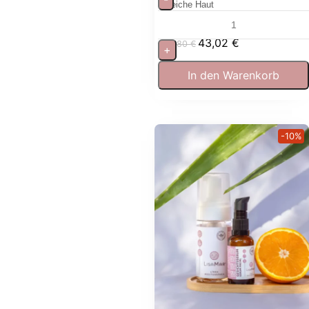
weiche Haut
43,02
€
47,80
€
+
In den Warenkorb
-10%