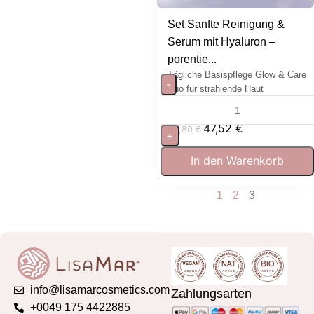
Set Sanfte Reinigung &
Serum mit Hyaluron –
porentie...
Tägliche Basispflege Glow & Care
-
Duo für strahlende Haut
47,52
€
52,80
€
+
In den Warenkorb
1
2
3
info@lisamarcosmetics.com
Zahlungsarten
+0049 175 4422885