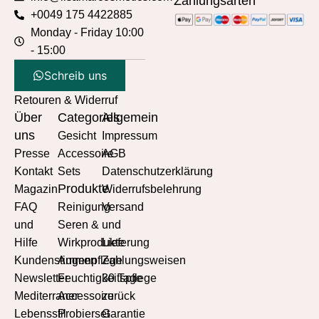
Zahlungsarten
+0049 175 4422885
Monday - Friday 10:00
- 15:00
Schreib uns
Retouren & Widerruf
Über
Categories
Allgemein
uns
Gesicht
Impressum
Presse
Accessoire
AGB
Kontakt
Sets
Datenschutzerklärung
Produkte
Magazin
Widerrufsbelehrung
FAQ
Reinigung
Versand
und
Seren &
und
Hilfe
Wirkprodukte
Lieferung
Kundenstimmen
Augenpflege
Zahlungsweisen
Newsletter
Feuchtigkeitspflege
30 Tage
Mediterraner
Accessoire
zurück
Lebensstil
Probierset
Garantie