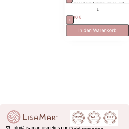
Stirnband aus Frottee, weich und
waschbar für Gesichtspflege
5,90
€
+
In den Warenkorb
info@lisamarcosmetics.com