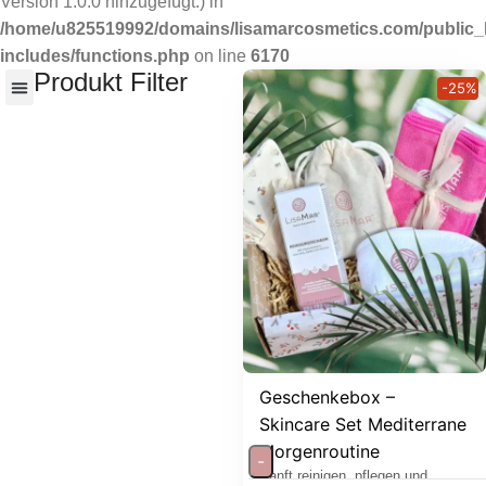
Version 1.0.0 hinzugefügt.) in
/home/u825519992/domains/lisamarcosmetics.com/public_
includes/functions.php
on line
6170
Produkt Filter
-25%
Nach Hautbedürfnisse
Geschenkebox –
Skincare Set Mediterrane
Morgenroutine
-
Sanft reinigen, pflegen und