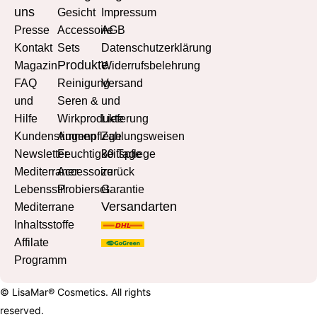
uns
Gesicht
Impressum
Presse
Accessoire
AGB
Kontakt
Sets
Datenschutzerklärung
Produkte
Magazin
Widerrufsbelehrung
FAQ
Reinigung
Versand
und
Seren &
und
Hilfe
Wirkprodukte
Lieferung
Kundenstimmen
Augenpflege
Zahlungsweisen
Newsletter
Feuchtigkeitspflege
30 Tage
Mediterraner
Accessoire
zurück
Lebensstil
Probierset
Garantie
Versandarten
Mediterrane
Inhaltsstoffe
Affilate
Programm
© LisaMar® Cosmetics. All rights
reserved.