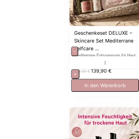
Geschenkeset DELUXE –
Skincare Set Mediterrane
Selfcare ...
-
Mediterrane Entspannung für Haut
und Sinne
139,90
€
181,00
€
+
In den Warenkorb