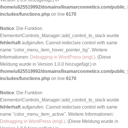
/home/u825519992/domains/lisamarcosmetics.com/public_
includes/functions.php
on line
6170
Notice
: Die Funktion
Elementor\Controls_Manager::add_control_to_stack wurde
fehlerhaft
aufgerufen. Cannot redeclare control with same
name "color_menu_item_hover_pointer_bg". Weitere
Informationen:
Debugging in WordPress (engl.)
. (Diese
Meldung wurde in Version 1.0.0 hinzugefügt.) in
/home/u825519992/domains/lisamarcosmetics.com/public_
includes/functions.php
on line
6170
Notice
: Die Funktion
Elementor\Controls_Manager::add_control_to_stack wurde
fehlerhaft
aufgerufen. Cannot redeclare control with same
name "color_menu_item_active". Weitere Informationen:
Debugging in WordPress (engl.)
. (Diese Meldung wurde in