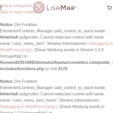
Skip to navigation
Skip to main content
Notice
: Die Funktion
Elementor\Controls_Manager::add_control_to_stack wurde
fehlerhaft
aufgerufen. Cannot redeclare control with same
name "color_menu_item". Weitere Informationen:
Debugging in
WordPress (engl.)
. (Diese Meldung wurde in Version 1.0.0
hinzugefügt.) in
/home/u825519992/domains/lisamarcosmetics.com/public_
includes/functions.php
on line
6170
Notice
: Die Funktion
Elementor\Controls_Manager::add_control_to_stack wurde
fehlerhaft
aufgerufen. Cannot redeclare control with same
name "color_menu_item_hover". Weitere Informationen:
Debugging in WordPress (engl.)
. (Diese Meldung wurde in
Version 1.0.0 hinzugefügt.) in