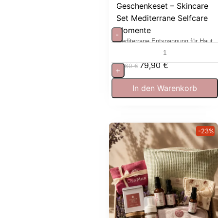
Geschenkeset – Skincare
Set Mediterrane Selfcare
Momente
-
Mediterrane Entspannung für Haut
und Sinne
79,90
€
97,60
€
+
In den Warenkorb
-23%