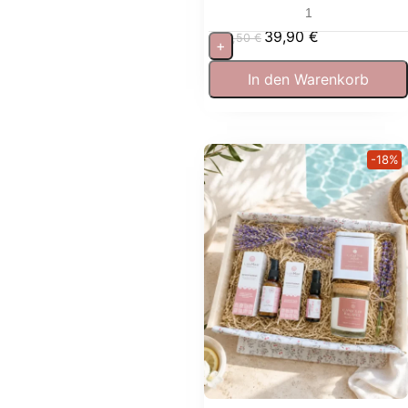
entspannen
39,90
€
53,50
€
+
In den Warenkorb
-18%