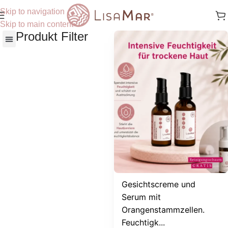
Skip to navigation
Skip to main content
Produkt Filter
Nach Hautbedürfnisse
Gesichtscreme und
Serum mit
Orangenstammzellen.
Feuchtigk...