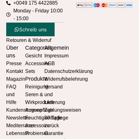
+0049 175 4422885
Monday - Friday 10:00
- 15:00
Schreib uns
Retouren & Widerruf
Über
Categories
Allgemein
uns
Gesicht
Impressum
Presse
Accessoire
AGB
Kontakt
Sets
Datenschutzerklärung
Produkte
Magazin
Widerrufsbelehrung
FAQ
Reinigung
Versand
und
Seren &
und
Hilfe
Wirkprodukte
Lieferung
Kundenstimmen
Augenpflege
Zahlungsweisen
Newsletter
Feuchtigkeitspflege
30 Tage
Mediterraner
Accessoire
zurück
Lebensstil
Probierset
Garantie