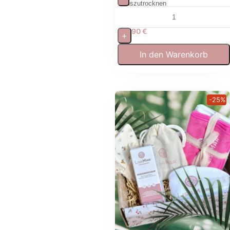
auszutrocknen
17,90
€
+
In den Warenkorb
-25%