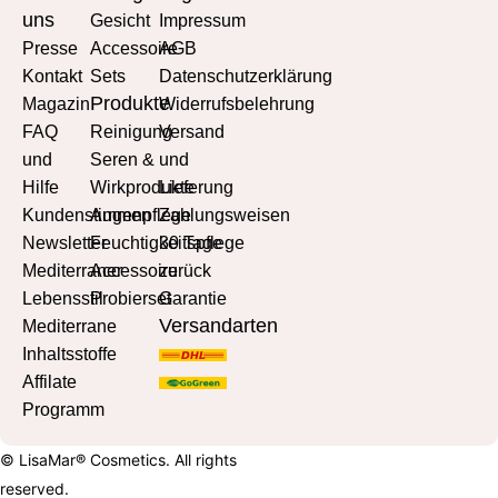
uns
Gesicht
Impressum
Presse
Accessoire
AGB
Kontakt
Sets
Datenschutzerklärung
Produkte
Magazin
Widerrufsbelehrung
FAQ
Reinigung
Versand
und
Seren &
und
Hilfe
Wirkprodukte
Lieferung
Kundenstimmen
Augenpflege
Zahlungsweisen
Newsletter
Feuchtigkeitspflege
30 Tage
Mediterraner
Accessoire
zurück
Lebensstil
Probierset
Garantie
Versandarten
Mediterrane
Inhaltsstoffe
Affilate
Programm
© LisaMar® Cosmetics. All rights
reserved.