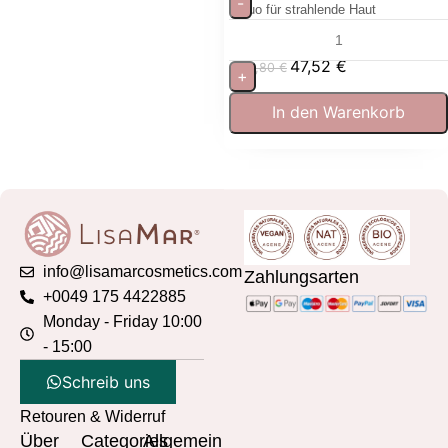
-
Duo für strahlende Haut
47,52
€
52,80
€
+
In den Warenkorb
info@lisamarcosmetics.com
Zahlungsarten
+0049 175 4422885
Monday - Friday 10:00
- 15:00
Schreib uns
Retouren & Widerruf
Über
Categories
Allgemein