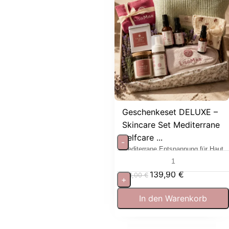
Geschenkeset DELUXE –
Skincare Set Mediterrane
Selfcare ...
-
Mediterrane Entspannung für Haut
und Sinne
139,90
€
181,00
€
+
In den Warenkorb