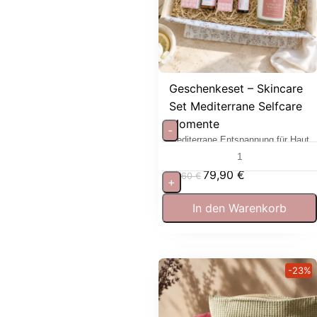
Geschenkeset – Skincare
Set Mediterrane Selfcare
Momente
-
Mediterrane Entspannung für Haut
und Sinne
79,90
€
97,60
€
+
In den Warenkorb
-23%