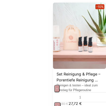
-10%
Set Reinigung & Pflege –
Porentiefe Reinigung ...
Reinigen & testen – ideal zum
-
Einstieg für Pflegeroutine
27,72
€
30,80
€
+