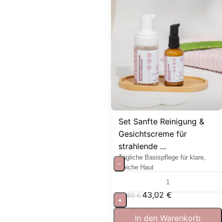
Set Sanfte Reinigung &
Gesichtscreme für
strahlende ...
Tägliche Basispflege für klare,
-
weiche Haut
43,02
€
47,80
€
+
In den Warenkorb