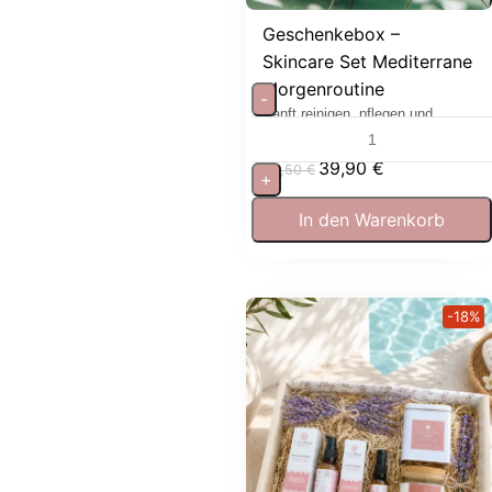
Geschenkebox –
Skincare Set Mediterrane
Morgenroutine
-
Sanft reinigen, pflegen und
entspannen
39,90
€
53,50
€
+
In den Warenkorb
-18%