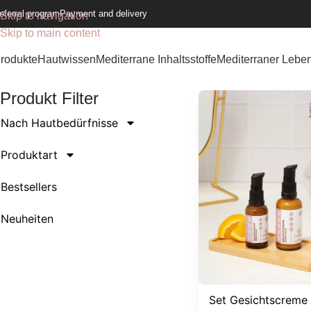
eferral program
Payment and delivery
Skip to navigation
Skip to main content
rodukte
Hautwissen
Mediterrane Inhaltsstoffe
Mediterraner Leben
Produkt Filter
Nach Hautbedürfnisse
Produktart
Bestsellers
Neuheiten
Set Gesichtscreme