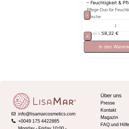
– Feuchtigkeit & Pfle
Pflege-Duo für Feuchti
-
Frische
58,32
€
64,80
€
+
In den Waren
Über uns
Presse
Kontakt
info@lisamarcosmetics.com
Magazin
+0049 175 4422885
FAQ und Hilf
Monday - Friday 10:00 -