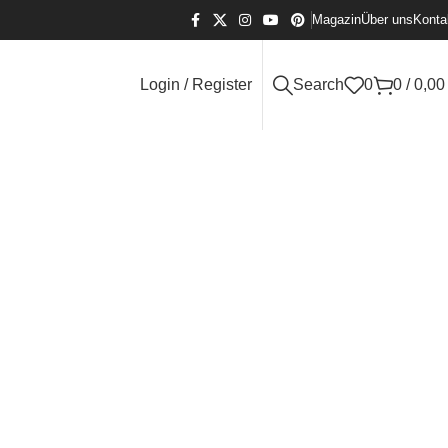
Magazin
Über uns
Konta
Login / Register
Search
0
0
/
0,0