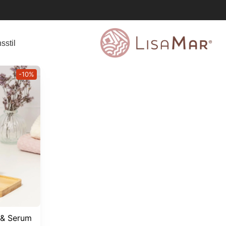
sstil
-10%
 & Serum