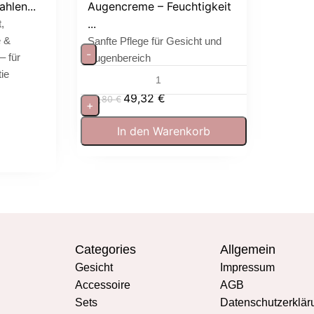
hlen...
Augencreme – Feuchtigkeit
...
,
e &
Sanfte Pflege für Gesicht und
-
– für
Augenbereich
ie
49,32
€
54,80
€
+
In den Warenkorb
Categories
Allgemein
Gesicht
Impressum
Accessoire
AGB
Sets
Datenschutzerklär