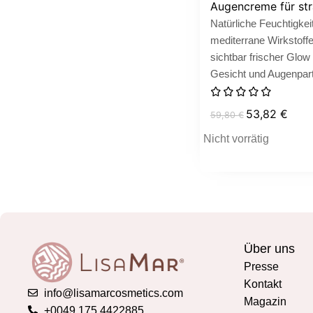
Augencreme für stra
Natürliche Feuchtigkeit
mediterrane Wirkstoff
sichtbar frischer Glow 
Gesicht und Augenpart
53,82
€
59,80
€
Nicht vorrätig
Über uns
Presse
Kontakt
info@lisamarcosmetics.com
Magazin
+0049 175 4422885