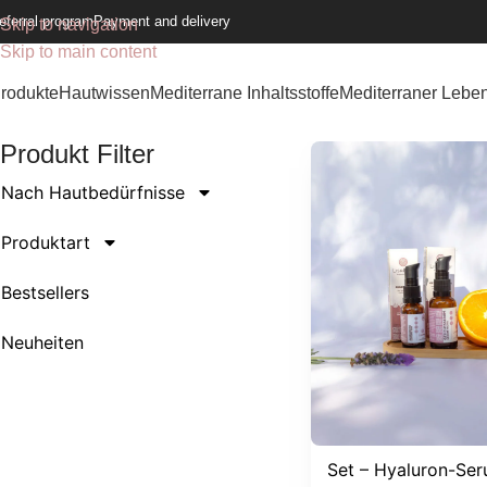
eferral program
Payment and delivery
Skip to navigation
Skip to main content
rodukte
Hautwissen
Mediterrane Inhaltsstoffe
Mediterraner Leben
Produkt Filter
Nach Hautbedürfnisse
Produktart
Bestsellers
Neuheiten
Set – Hyaluron-Se