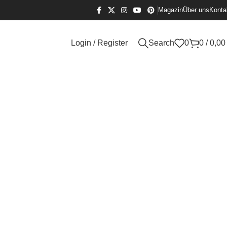
Magazin
Über uns
Konta
Login / Register
Search
0
0
/
0,0