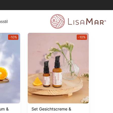
sstil
-10%
-10%
rum &
Set Gesichtscreme &