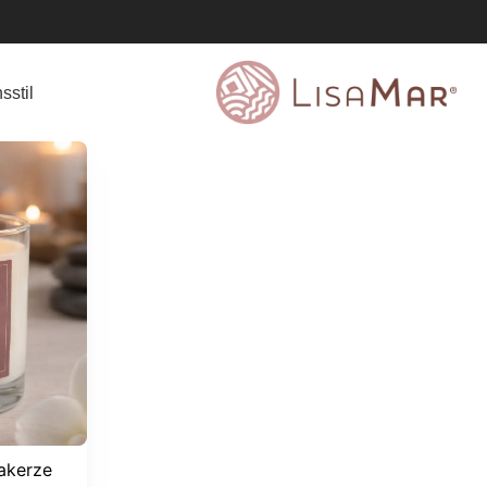
sstil
akerze