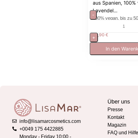
aus Spanien, 100% 
Lavendel...
-
100% vegan, bis zu 5
Brenndauer
19,90
€
+
In den Waren
Über uns
Presse
Kontakt
info@lisamarcosmetics.com
Magazin
+0049 175 4422885
FAQ und Hilf
Monday - Friday 10:00 -