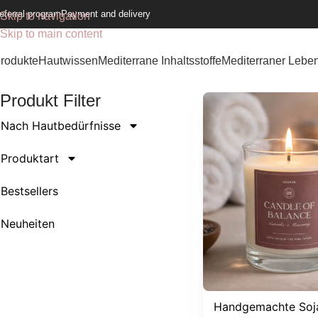
eferral program
Payment and delivery
Skip to navigation
Skip to main content
rodukte
Hautwissen
Mediterrane Inhaltsstoffe
Mediterraner Leben
Produkt Filter
Nach Hautbedürfnisse
Produktart
Bestsellers
Neuheiten
Handgemachte Soj