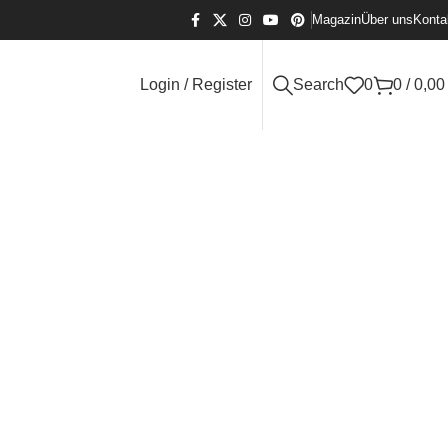
Magazin
Über uns
Konta
Login / Register
Search
0
0
/
0,0