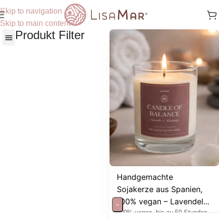
Skip to navigation
Skip to main content
Produkt Filter
Nach Hautbedürfnisse
Handgemachte
Sojakerze aus Spanien,
100% vegan – Lavendel...
-
100% vegan, bis zu 50 Stunden