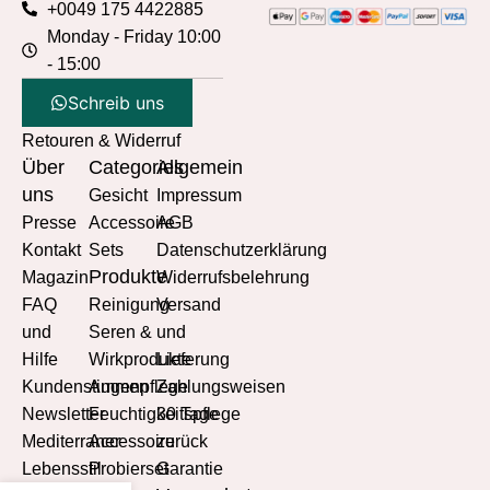
+0049 175 4422885
Monday - Friday 10:00
- 15:00
Schreib uns
Retouren & Widerruf
Über
Categories
Allgemein
uns
Gesicht
Impressum
Presse
Accessoire
AGB
Kontakt
Sets
Datenschutzerklärung
Produkte
Magazin
Widerrufsbelehrung
FAQ
Reinigung
Versand
und
Seren &
und
Hilfe
Wirkprodukte
Lieferung
Kundenstimmen
Augenpflege
Zahlungsweisen
Newsletter
Feuchtigkeitspflege
30 Tage
Mediterraner
Accessoire
zurück
Lebensstil
Probierset
Garantie