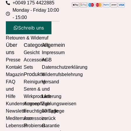
+0049 175 4422885
Monday - Friday 10:00
- 15:00
Schreib uns
Retouren & Widerruf
Über
Categories
Allgemein
uns
Gesicht
Impressum
Presse
Accessoire
AGB
Kontakt
Sets
Datenschutzerklärung
Produkte
Magazin
Widerrufsbelehrung
FAQ
Reinigung
Versand
und
Seren &
und
Hilfe
Wirkprodukte
Lieferung
Kundenstimmen
Augenpflege
Zahlungsweisen
Newsletter
Feuchtigkeitspflege
30 Tage
Mediterraner
Accessoire
zurück
Lebensstil
Probierset
Garantie