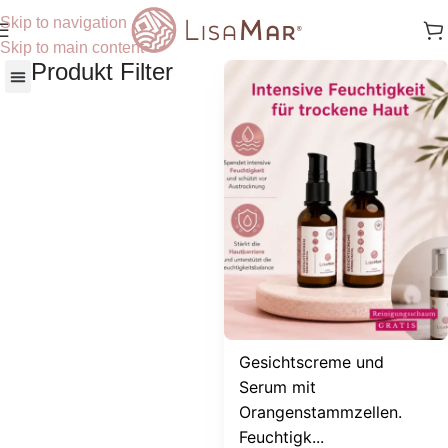
Skip to navigation
Skip to main content
Produkt Filter
Nach Hautbedürfnisse
Gesichtscreme und
Serum mit
Orangenstammzellen.
Feuchtigk...