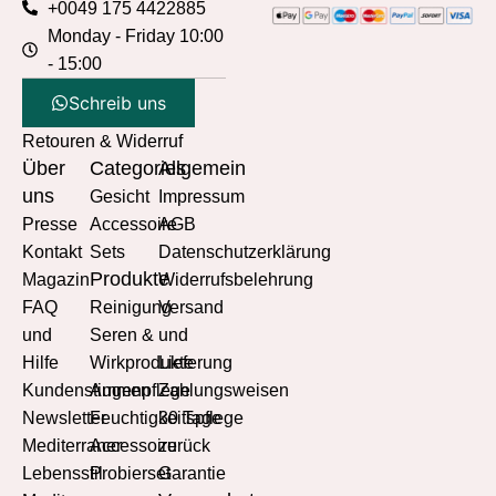
+0049 175 4422885
Monday - Friday 10:00
- 15:00
Schreib uns
Retouren & Widerruf
Über
Categories
Allgemein
uns
Gesicht
Impressum
Presse
Accessoire
AGB
Kontakt
Sets
Datenschutzerklärung
Produkte
Magazin
Widerrufsbelehrung
FAQ
Reinigung
Versand
und
Seren &
und
Hilfe
Wirkprodukte
Lieferung
Kundenstimmen
Augenpflege
Zahlungsweisen
Newsletter
Feuchtigkeitspflege
30 Tage
Mediterraner
Accessoire
zurück
Lebensstil
Probierset
Garantie