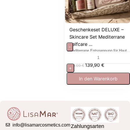
Geschenkeset DELUXE –
Skincare Set Mediterrane
Selfcare ...
-
Mediterrane Entspannung für Haut
und Sinne
139,90
€
181,00
€
+
In den Warenkorb
info@lisamarcosmetics.com
Zahlungsarten