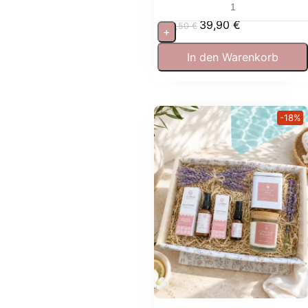
entspannen
39,90
€
53,50
€
+
In den Warenkorb
-18%