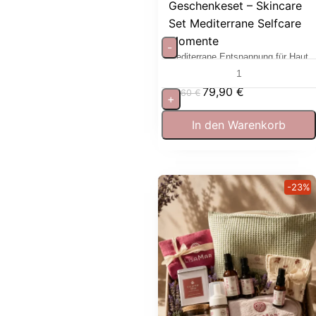
Geschenkeset – Skincare
Set Mediterrane Selfcare
Momente
-
Mediterrane Entspannung für Haut
und Sinne
79,90
€
97,60
€
+
In den Warenkorb
-23%