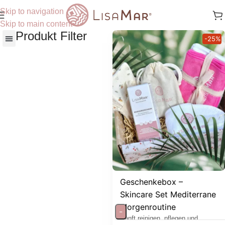
Skip to navigation
Skip to main content
Produkt Filter
-25%
Nach Hautbedürfnisse
Geschenkebox –
Skincare Set Mediterrane
Morgenroutine
-
Sanft reinigen, pflegen und