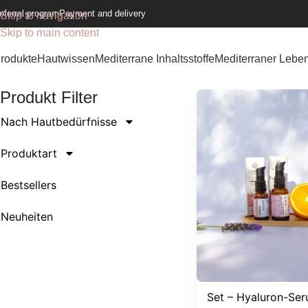
eferral program
Payment and delivery
Skip to navigation
Skip to main content
rodukte
Hautwissen
Mediterrane Inhaltsstoffe
Mediterraner Leben
Produkt Filter
Nach Hautbedürfnisse
Produktart
Bestsellers
Neuheiten
Set – Hyaluron-Se