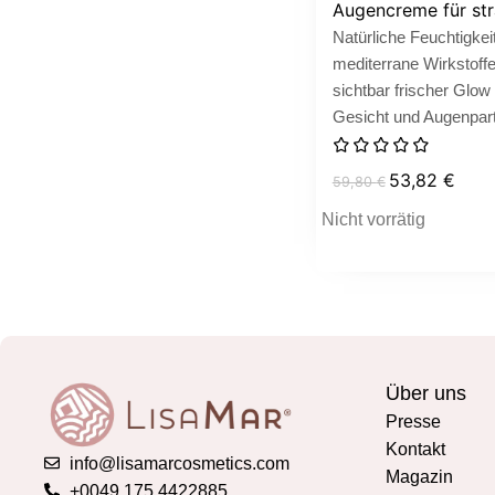
Augencreme für stra
Natürliche Feuchtigkeit
mediterrane Wirkstoff
sichtbar frischer Glow 
Gesicht und Augenpart
53,82
€
59,80
€
Nicht vorrätig
Über uns
Presse
Kontakt
info@lisamarcosmetics.com
Magazin
+0049 175 4422885