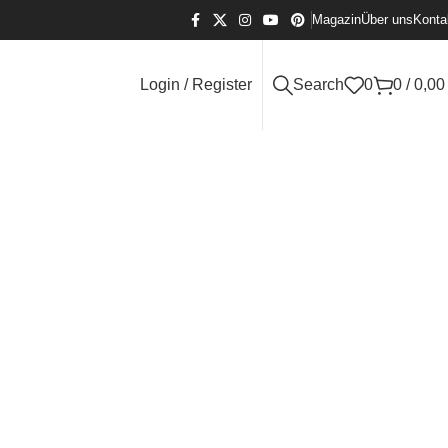
Magazin
Über uns
Konta
Login / Register
Search
0
0
/
0,0