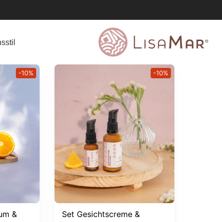
sstil
-10%
-10%
rum &
Set Gesichtscreme &