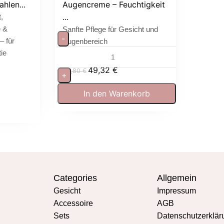
hlen...
Augencreme – Feuchtigkeit
...
,
e &
Sanfte Pflege für Gesicht und
-
– für
Augenbereich
ie
49,32
€
54,80
€
+
In den Warenkorb
Categories
Allgemein
Gesicht
Impressum
Accessoire
AGB
Sets
Datenschutzerklär