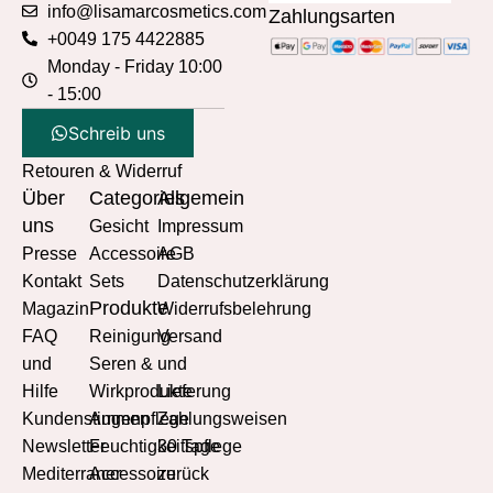
info@lisamarcosmetics.com
Zahlungsarten
+0049 175 4422885
Monday - Friday 10:00
- 15:00
Schreib uns
Retouren & Widerruf
Über
Categories
Allgemein
uns
Gesicht
Impressum
Presse
Accessoire
AGB
Kontakt
Sets
Datenschutzerklärung
Produkte
Magazin
Widerrufsbelehrung
FAQ
Reinigung
Versand
und
Seren &
und
Hilfe
Wirkprodukte
Lieferung
Kundenstimmen
Augenpflege
Zahlungsweisen
Newsletter
Feuchtigkeitspflege
30 Tage
Mediterraner
Accessoire
zurück