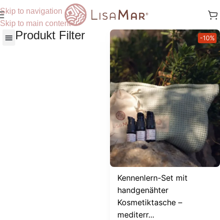
Skip to navigation
Skip to main content
Produkt Filter
-10%
Nach Hautbedürfnisse
Kennenlern-Set mit
handgenähter
Kosmetiktasche –
mediterr...