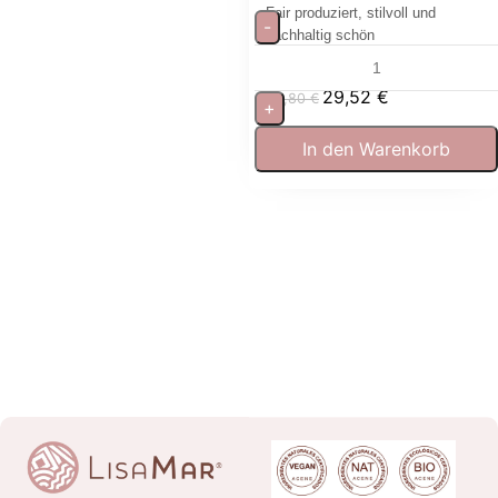
Fair produziert, stilvoll und
-
nachhaltig schön
29,52
€
32,80
€
+
In den Warenkorb