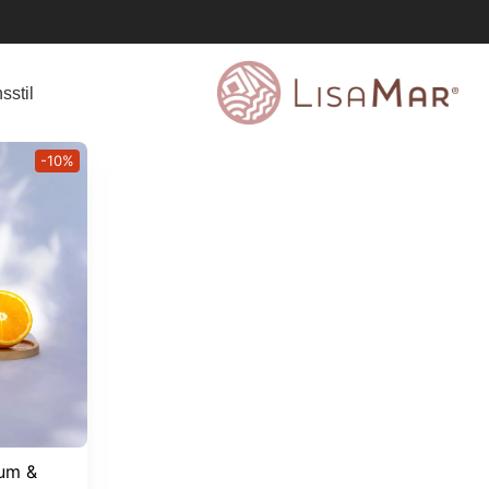
sstil
-10%
rum &