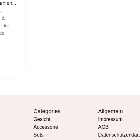
hlen...
,
e &
– für
ie
Categories
Allgemein
Gesicht
Impressum
Accessoire
AGB
Sets
Datenschutzerklär