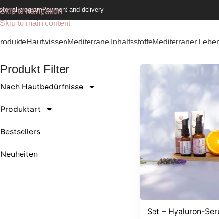
eferral program
Payment and delivery
Skip to navigation
Skip to main content
rodukte
Hautwissen
Mediterrane Inhaltsstoffe
Mediterraner Leben
Produkt Filter
Nach Hautbedürfnisse
Produktart
Bestsellers
Neuheiten
Set – Hyaluron-Se