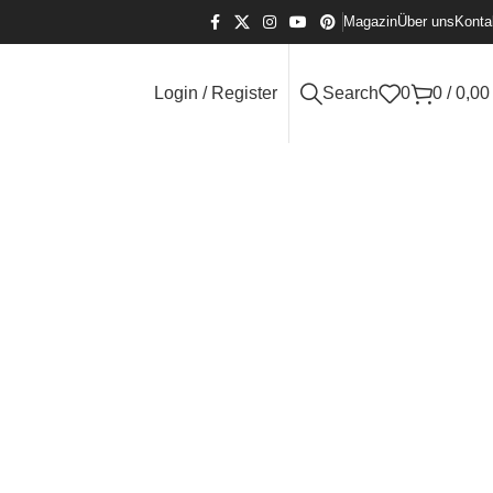
Magazin
Über uns
Konta
Login / Register
Search
0
0
/
0,0