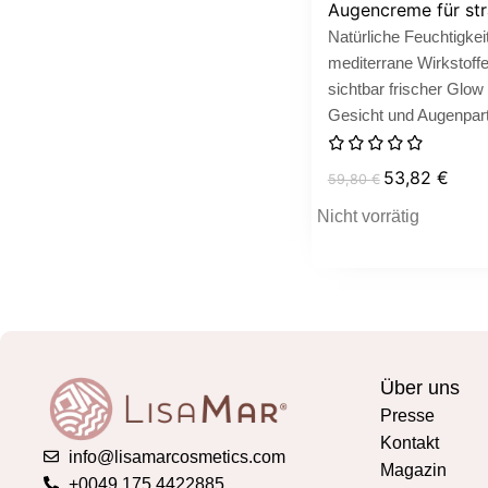
Augencreme für stra
Natürliche Feuchtigkeit
mediterrane Wirkstoff
sichtbar frischer Glow 
Gesicht und Augenpart
53,82
€
59,80
€
Nicht vorrätig
Über uns
Presse
Kontakt
info@lisamarcosmetics.com
Magazin
+0049 175 4422885