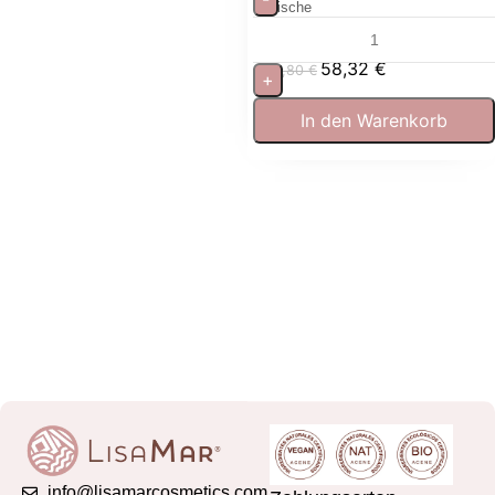
Frische
58,32
€
64,80
€
+
In den Warenkorb
info@lisamarcosmetics.com