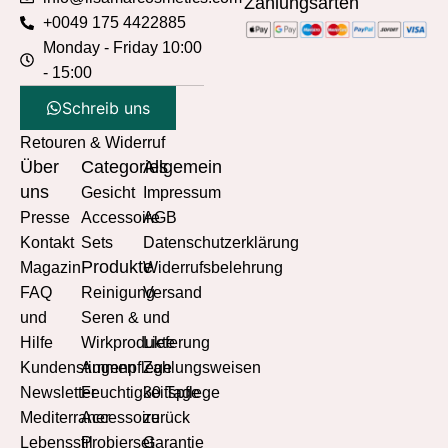
Zahlungsarten
+0049 175 4422885
Monday - Friday 10:00
- 15:00
Schreib uns
Retouren & Widerruf
Über
Categories
Allgemein
uns
Gesicht
Impressum
Presse
Accessoire
AGB
Kontakt
Sets
Datenschutzerklärung
Produkte
Magazin
Widerrufsbelehrung
FAQ
Reinigung
Versand
und
Seren &
und
Hilfe
Wirkprodukte
Lieferung
Kundenstimmen
Augenpflege
Zahlungsweisen
Newsletter
Feuchtigkeitspflege
30 Tage
Mediterraner
Accessoire
zurück
Lebensstil
Probierset
Garantie