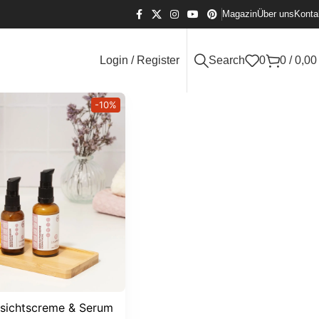
Magazin
Über uns
Konta
Login / Register
Search
0
0
/
0,0
-10%
sichtscreme & Serum