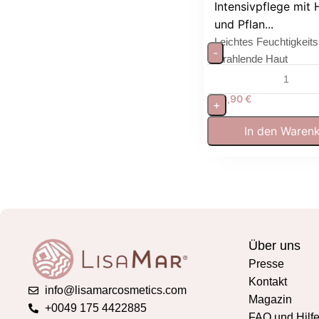
Intensivpflege mit 
und Pflan...
Leichtes Feuchtigkeit
-
strahlende Haut
34,90
€
+
In den Waren
Über uns
Presse
Kontakt
info@lisamarcosmetics.com
Magazin
+0049 175 4422885
FAQ und Hilf