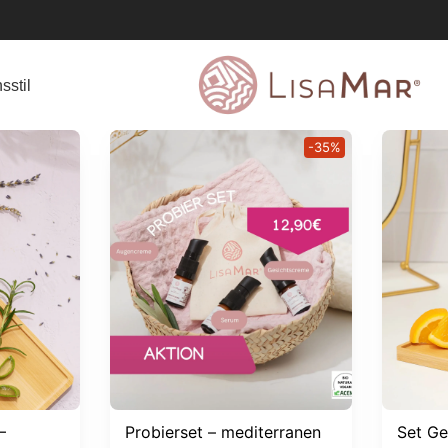
sstil
-35%
–
Probierset – mediterranen
Set Ge