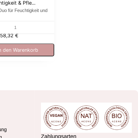
tigkeit & Pfle...
Duo für Feuchtigkeit und
58,32
€
n den Warenkorb
ung
Zahlungsarten
g