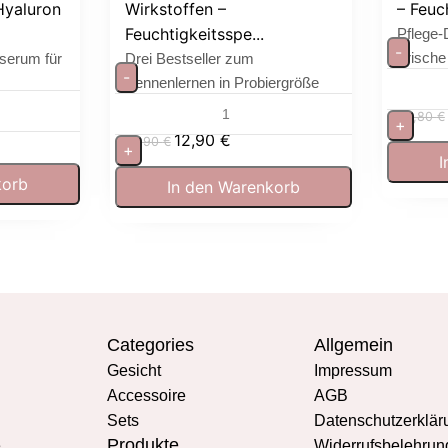
Hyaluron
Wirkstoffen –
– Feuch
Feuchtigkeitsspe...
Pflege-
-
Frische
sserum für
Drei Bestseller zum
-
Kennenlernen in Probiergröße
64,80
€
+
12,90
€
19,90
€
+
I
korb
In den Warenkorb
Categories
Allgemein
Gesicht
Impressum
Accessoire
AGB
Sets
Datenschutzerklär
Produkte
e
Widerrufsbelehrun