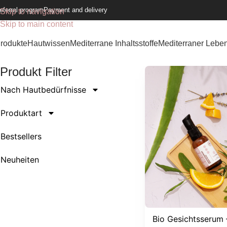
eferral program
Payment and delivery
Skip to navigation
Skip to main content
rodukte
Hautwissen
Mediterrane Inhaltsstoffe
Mediterraner Leben
Produkt Filter
Nach Hautbedürfnisse
Produktart
Bestsellers
Neuheiten
Bio Gesichtsserum 