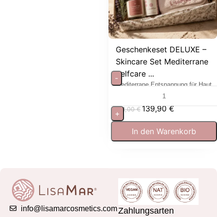
Geschenkeset DELUXE –
Skincare Set Mediterrane
Selfcare ...
-
Mediterrane Entspannung für Haut
und Sinne
139,90
€
181,00
€
+
In den Warenkorb
info@lisamarcosmetics.com
Zahlungsarten