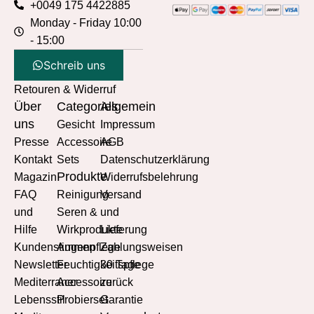
+0049 175 4422885
Monday - Friday 10:00
- 15:00
Schreib uns
Retouren & Widerruf
Über
Categories
Allgemein
uns
Gesicht
Impressum
Presse
Accessoire
AGB
Kontakt
Sets
Datenschutzerklärung
Produkte
Magazin
Widerrufsbelehrung
FAQ
Reinigung
Versand
und
Seren &
und
Hilfe
Wirkprodukte
Lieferung
Kundenstimmen
Augenpflege
Zahlungsweisen
Newsletter
Feuchtigkeitspflege
30 Tage
Mediterraner
Accessoire
zurück
Lebensstil
Probierset
Garantie