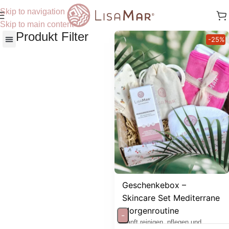
Skip to navigation
Skip to main content
Produkt Filter
-25%
Nach Hautbedürfnisse
Geschenkebox –
Skincare Set Mediterrane
Morgenroutine
-
Sanft reinigen, pflegen und