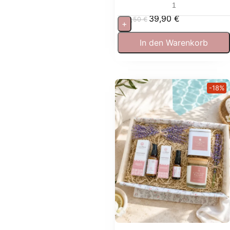
entspannen
39,90
€
53,50
€
+
In den Warenkorb
-18%