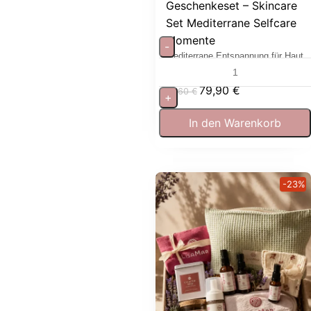
Geschenkeset – Skincare
Set Mediterrane Selfcare
Momente
-
Mediterrane Entspannung für Haut
und Sinne
79,90
€
97,60
€
+
In den Warenkorb
-23%