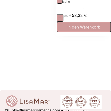
Frische
58,32
€
64,80
€
+
In den Warenkorb
info@lisamarcosmetics.com