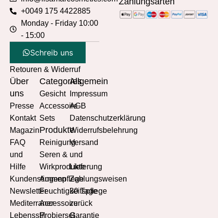
Zahlungsarten
+0049 175 4422885
Monday - Friday 10:00
- 15:00
Schreib uns
Retouren & Widerruf
Über
Categories
Allgemein
uns
Gesicht
Impressum
Presse
Accessoire
AGB
Kontakt
Sets
Datenschutzerklärung
Produkte
Magazin
Widerrufsbelehrung
FAQ
Reinigung
Versand
und
Seren &
und
Hilfe
Wirkprodukte
Lieferung
Kundenstimmen
Augenpflege
Zahlungsweisen
Newsletter
Feuchtigkeitspflege
30 Tage
Mediterraner
Accessoire
zurück
Lebensstil
Probierset
Garantie