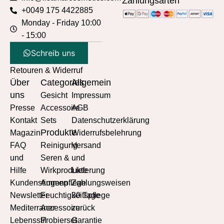
Zahlungsarten
+0049 175 4422885
Monday - Friday 10:00
- 15:00
Schreib uns
Retouren & Widerruf
Über
Categories
Allgemein
uns
Gesicht
Impressum
Presse
Accessoire
AGB
Kontakt
Sets
Datenschutzerklärung
Produkte
Magazin
Widerrufsbelehrung
FAQ
Reinigung
Versand
und
Seren &
und
Hilfe
Wirkprodukte
Lieferung
Kundenstimmen
Augenpflege
Zahlungsweisen
Newsletter
Feuchtigkeitspflege
30 Tage
Mediterraner
Accessoire
zurück
Lebensstil
Probierset
Garantie