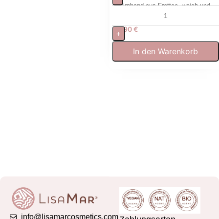
Stirnband aus Frottee, weich und
waschbar für Gesichtspflege
5,90
€
+
In den Warenkorb
info@lisamarcosmetics.com