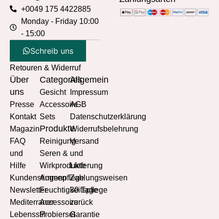
+0049 175 4422885
Monday - Friday 10:00
- 15:00
Schreib uns
Retouren & Widerruf
Über
Categories
Allgemein
uns
Gesicht
Impressum
Presse
Accessoire
AGB
Kontakt
Sets
Datenschutzerklärung
Produkte
Magazin
Widerrufsbelehrung
FAQ
Reinigung
Versand
und
Seren &
und
Hilfe
Wirkprodukte
Lieferung
Kundenstimmen
Augenpflege
Zahlungsweisen
Newsletter
Feuchtigkeitspflege
30 Tage
Mediterraner
Accessoire
zurück
Lebensstil
Probierset
Garantie