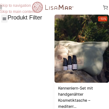
Skip to navigation
Skip to main content
Produkt Filter
-10%
Nach Hautbedürfnisse
Kennenlern-Set mit
handgenähter
Kosmetiktasche –
mediterr...