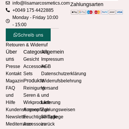
info@lisamarcosmetics.com
Zahlungsarten
+0049 175 4422885
Monday - Friday 10:00
- 15:00
Schreib uns
Retouren & Widerruf
Über
Categories
Allgemein
uns
Gesicht
Impressum
Presse
Accessoire
AGB
Kontakt
Sets
Datenschutzerklärung
Produkte
Magazin
Widerrufsbelehrung
FAQ
Reinigung
Versand
und
Seren &
und
Hilfe
Wirkprodukte
Lieferung
Kundenstimmen
Augenpflege
Zahlungsweisen
Newsletter
Feuchtigkeitspflege
30 Tage
Mediterraner
Accessoire
zurück