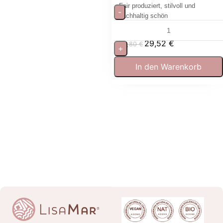
Fair produziert, stilvoll und
-
nachhaltig schön
29,52
€
32,80
€
+
In den Warenkorb