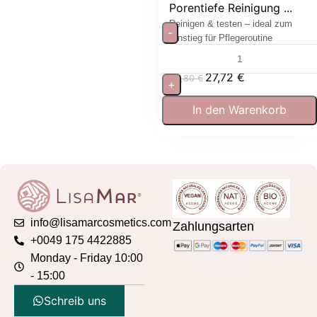
Porentiefe Reinigung ...
Reinigen & testen – ideal zum
-
Einstieg für Pflegeroutine
27,72
€
30,80
€
+
In den Warenkorb
info@lisamarcosmetics.com
Zahlungsarten
+0049 175 4422885
Monday - Friday 10:00
- 15:00
Schreib uns