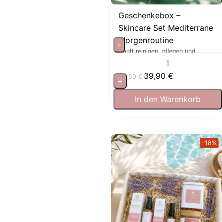
Geschenkebox –
Skincare Set Mediterrane
Morgenroutine
-
Sanft reinigen, pflegen und
entspannen
39,90
€
53,50
€
+
In den Warenkorb
-18%