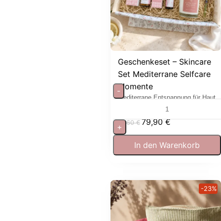
Geschenkeset – Skincare
Set Mediterrane Selfcare
Momente
-
Mediterrane Entspannung für Haut
und Sinne
79,90
€
97,60
€
+
In den Warenkorb
-23%