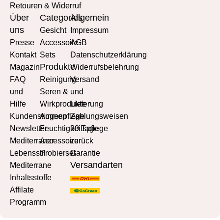
Retouren & Widerruf
Über
Categories
Allgemein
uns
Gesicht
Impressum
Presse
Accessoire
AGB
Kontakt
Sets
Datenschutzerklärung
Produkte
Magazin
Widerrufsbelehrung
FAQ
Reinigung
Versand
und
Seren &
und
Hilfe
Wirkprodukte
Lieferung
Kundenstimmen
Augenpflege
Zahlungsweisen
Newsletter
Feuchtigkeitspflege
30 Tage
Mediterraner
Accessoire
zurück
Lebensstil
Probierset
Garantie
Versandarten
Mediterrane
Inhaltsstoffe
Affilate
Programm