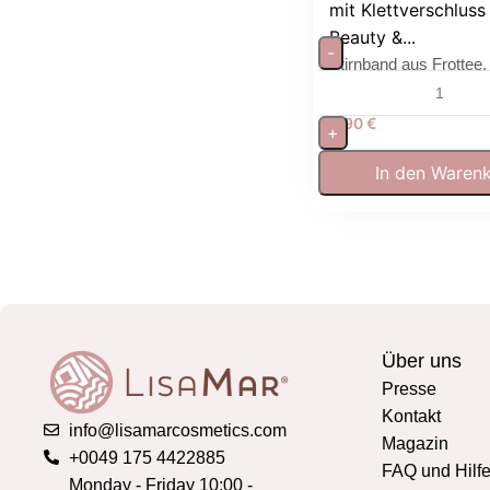
mit Klettverschluss 
Beauty &...
-
Stirnband aus Frottee,
waschbar für Gesichts
5,90
€
+
In den Waren
Über uns
Presse
Kontakt
info@lisamarcosmetics.com
Magazin
+0049 175 4422885
FAQ und Hilf
Monday - Friday 10:00 -