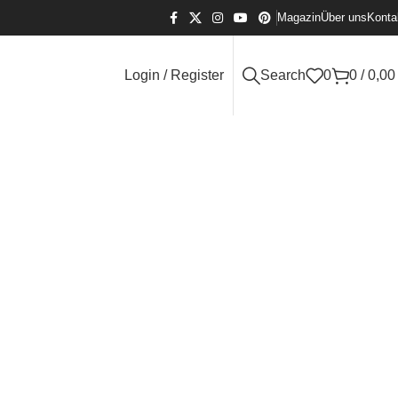
Magazin
Über uns
Konta
Login / Register
Search
0
0
/
0,0