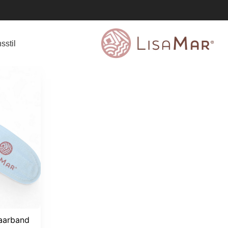
sstil
aarband