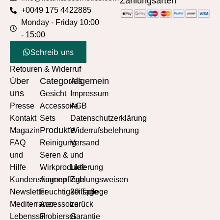
Zahlungsarten
+0049 175 4422885
Monday - Friday 10:00
- 15:00
Schreib uns
Retouren & Widerruf
Über
Categories
Allgemein
uns
Gesicht
Impressum
Presse
Accessoire
AGB
Kontakt
Sets
Datenschutzerklärung
Produkte
Magazin
Widerrufsbelehrung
FAQ
Reinigung
Versand
und
Seren &
und
Hilfe
Wirkprodukte
Lieferung
Kundenstimmen
Augenpflege
Zahlungsweisen
Newsletter
Feuchtigkeitspflege
30 Tage
Mediterraner
Accessoire
zurück
Lebensstil
Probierset
Garantie