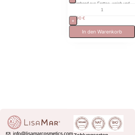
Stirnband aus Frottee, weich und
waschbar für Gesichtspflege
5,90
€
+
In den Warenkorb
info@lisamarcosmetics.com