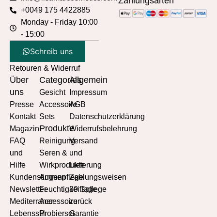
Zahlungsarten
+0049 175 4422885
Monday - Friday 10:00
- 15:00
Schreib uns
Retouren & Widerruf
Über
Categories
Allgemein
uns
Gesicht
Impressum
Presse
Accessoire
AGB
Kontakt
Sets
Datenschutzerklärung
Produkte
Magazin
Widerrufsbelehrung
FAQ
Reinigung
Versand
und
Seren &
und
Hilfe
Wirkprodukte
Lieferung
Kundenstimmen
Augenpflege
Zahlungsweisen
Newsletter
Feuchtigkeitspflege
30 Tage
Mediterraner
Accessoire
zurück
Lebensstil
Probierset
Garantie