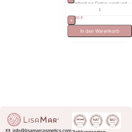
Stirnband aus Frottee, weich und
waschbar für Gesichtspflege
5,90
€
+
In den Warenkorb
info@lisamarcosmetics.com