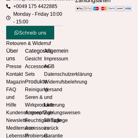
Zahlungsarten
+0049 175 4422885
Monday - Friday 10:00
- 15:00
Schreib uns
Retouren & Widerruf
Über
Categories
Allgemein
uns
Gesicht
Impressum
Presse
Accessoire
AGB
Kontakt
Sets
Datenschutzerklärung
Produkte
Magazin
Widerrufsbelehrung
FAQ
Reinigung
Versand
und
Seren &
und
Hilfe
Wirkprodukte
Lieferung
Kundenstimmen
Augenpflege
Zahlungsweisen
Newsletter
Feuchtigkeitspflege
30 Tage
Mediterraner
Accessoire
zurück
Lebensstil
Probierset
Garantie