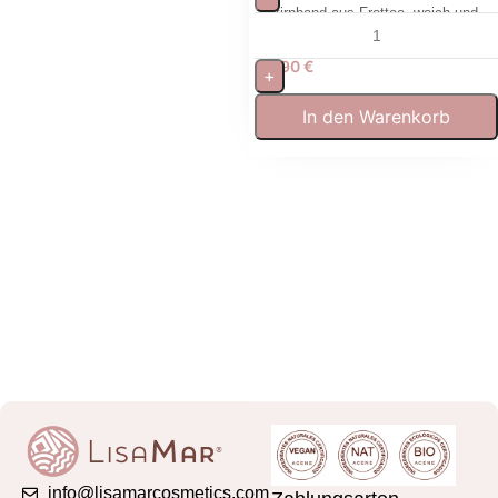
Stirnband aus Frottee, weich und
waschbar für Gesichtspflege
5,90
€
+
In den Warenkorb
info@lisamarcosmetics.com