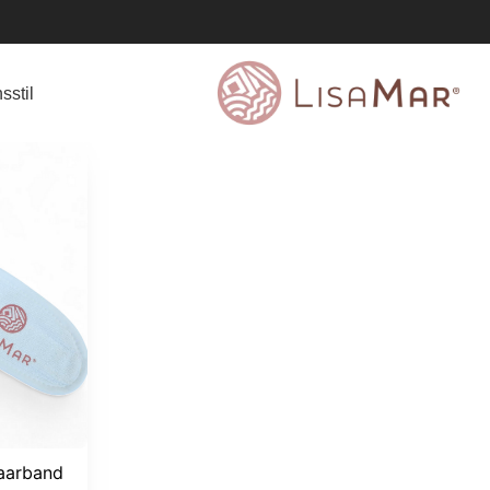
sstil
aarband