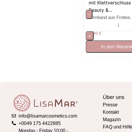
mit Klettverschluss 
Beauty &...
-
Stirnband aus Frottee,
waschbar für Gesichts
5,90
€
+
In den Waren
Über uns
Presse
Kontakt
info@lisamarcosmetics.com
Magazin
+0049 175 4422885
FAQ und Hilf
Monday - Friday 10:00 -