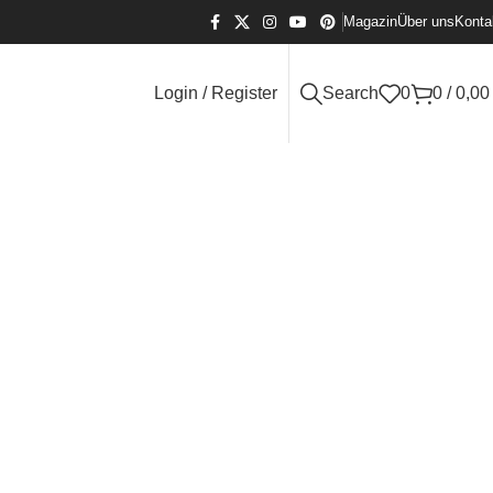
Magazin
Über uns
Konta
Login / Register
Search
0
0
/
0,0