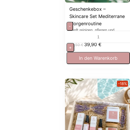
Geschenkebox –
Skincare Set Mediterrane
Morgenroutine
-
Sanft reinigen, pflegen und
entspannen
39,90
€
53,50
€
+
In den Warenkorb
-18%