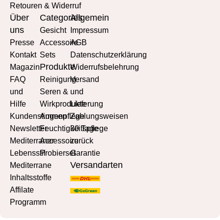
Retouren & Widerruf
Über
Categories
Allgemein
uns
Gesicht
Impressum
Presse
Accessoire
AGB
Kontakt
Sets
Datenschutzerklärung
Produkte
Magazin
Widerrufsbelehrung
FAQ
Reinigung
Versand
und
Seren &
und
Hilfe
Wirkprodukte
Lieferung
Kundenstimmen
Augenpflege
Zahlungsweisen
Newsletter
Feuchtigkeitspflege
30 Tage
Mediterraner
Accessoire
zurück
Lebensstil
Probierset
Garantie
Versandarten
Mediterrane
Inhaltsstoffe
Affilate
Programm