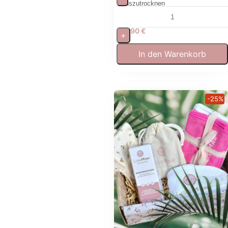
auszutrocknen
17,90
€
+
In den Warenkorb
-25%