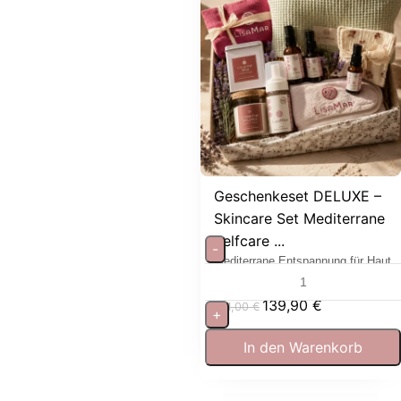
Geschenkeset DELUXE –
Skincare Set Mediterrane
Selfcare ...
-
Mediterrane Entspannung für Haut
und Sinne
139,90
€
181,00
€
+
In den Warenkorb