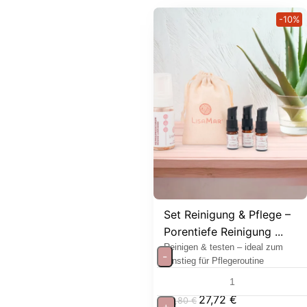
-10%
Set Reinigung & Pflege –
Porentiefe Reinigung ...
Reinigen & testen – ideal zum
-
Einstieg für Pflegeroutine
27,72
€
30,80
€
+