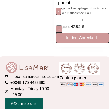
porentie...
Tägliche Basispflege Glow & Care
-
Duo für strahlende Haut
47,52
€
52,80
€
+
In den Warenkorb
info@lisamarcosmetics.com
Zahlungsarten
+0049 175 4422885
Monday - Friday 10:00
- 15:00
Schreib uns