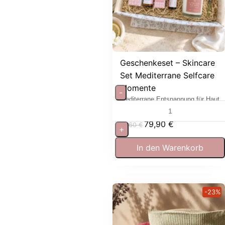
Geschenkeset – Skincare
Set Mediterrane Selfcare
Momente
-
Mediterrane Entspannung für Haut
und Sinne
79,90
€
97,60
€
+
In den Warenkorb
-23%