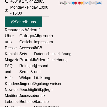
+0049 175 4422885
Monday - Friday 10:00
- 15:00
Schreib uns
Retouren & Widerruf
Über
Categories
Allgemein
uns
Gesicht
Impressum
Presse
Accessoire
AGB
Kontakt
Sets
Datenschutzerklärung
Produkte
Magazin
Widerrufsbelehrung
FAQ
Reinigung
Versand
und
Seren &
und
Hilfe
Wirkprodukte
Lieferung
Kundenstimmen
Augenpflege
Zahlungsweisen
Newsletter
Feuchtigkeitspflege
30 Tage
Mediterraner
Accessoire
zurück
Lebensstil
Probierset
Garantie