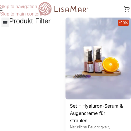
Skip to navigation
Skip to main content
Produkt Filter
-10%
Nach Hautbedürfnisse
Set – Hyaluron-Serum &
Augencreme für
strahlen...
Natürliche Feuchtigkeit,