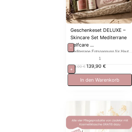
Geschenkeset DELUXE –
Skincare Set Mediterrane
Selfcare ...
-
Mediterrane Entspannung für Haut
und Sinne
139,90
€
181,00
€
+
In den Warenkorb