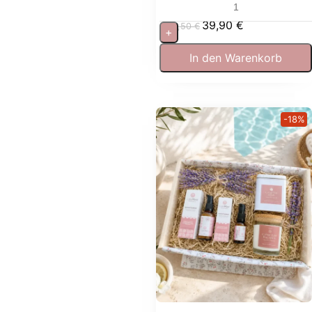
entspannen
39,90
€
53,50
€
+
In den Warenkorb
-18%