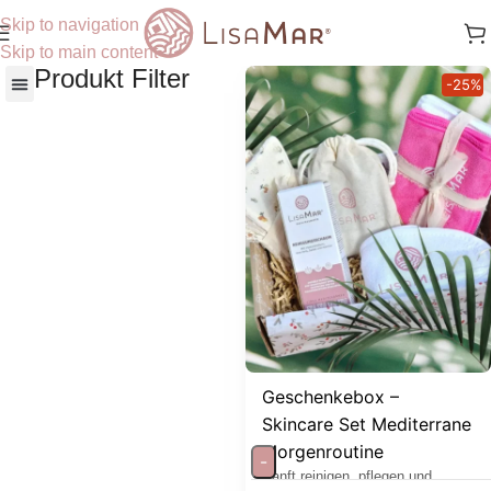
Skip to navigation
Skip to main content
Produkt Filter
-25%
Nach Hautbedürfnisse
Geschenkebox –
Skincare Set Mediterrane
Morgenroutine
-
Sanft reinigen, pflegen und