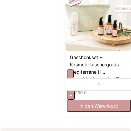
Geschenkset –
Kosmetiktasche gratis –
mediterrane H...
-
Das perfekte Geschenk – Pflege
& Tasche inklusive
107,60
€
+
In den Warenkorb