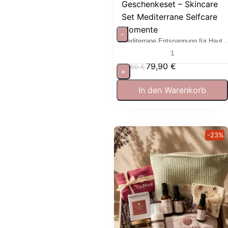
Geschenkeset – Skincare
Set Mediterrane Selfcare
Momente
-
Mediterrane Entspannung für Haut
und Sinne
79,90
€
97,60
€
+
In den Warenkorb
-23%