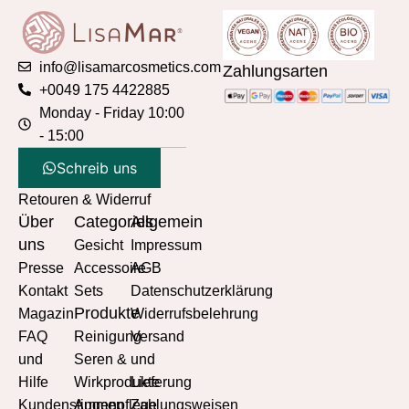
info@lisamarcosmetics.com
Zahlungsarten
+0049 175 4422885
Monday - Friday 10:00
- 15:00
Schreib uns
Retouren & Widerruf
Über
Categories
Allgemein
uns
Gesicht
Impressum
Presse
Accessoire
AGB
Kontakt
Sets
Datenschutzerklärung
Produkte
Magazin
Widerrufsbelehrung
FAQ
Reinigung
Versand
und
Seren &
und
Hilfe
Wirkprodukte
Lieferung
Kundenstimmen
Augenpflege
Zahlungsweisen