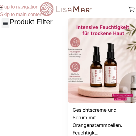
Skip to navigation
Skip to main content
Produkt Filter
Nach Hautbedürfnisse
Gesichtscreme und
Serum mit
Orangenstammzellen.
Feuchtigk...