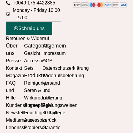
+0049 175 4422885
Monday - Friday 10:00
- 15:00
Schreib uns
Retouren & Widerruf
Über
Categories
Allgemein
uns
Gesicht
Impressum
Presse
Accessoire
AGB
Kontakt
Sets
Datenschutzerklärung
Produkte
Magazin
Widerrufsbelehrung
FAQ
Reinigung
Versand
und
Seren &
und
Hilfe
Wirkprodukte
Lieferung
Kundenstimmen
Augenpflege
Zahlungsweisen
Newsletter
Feuchtigkeitspflege
30 Tage
Mediterraner
Accessoire
zurück
Lebensstil
Probierset
Garantie