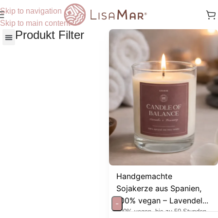
Skip to navigation
Skip to main content
Produkt Filter
Nach Hautbedürfnisse
Handgemachte
Sojakerze aus Spanien,
100% vegan – Lavendel...
-
100% vegan, bis zu 50 Stunden