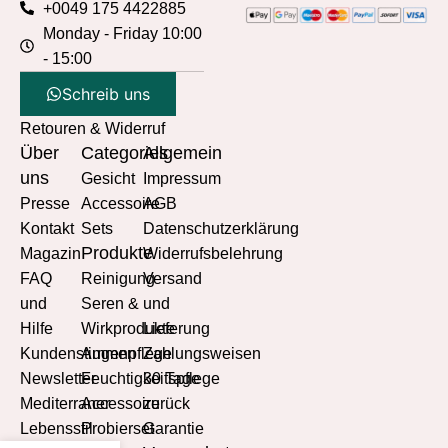
+0049 175 4422885
Monday - Friday 10:00
- 15:00
Schreib uns
Retouren & Widerruf
Über
Categories
Allgemein
uns
Gesicht
Impressum
Presse
Accessoire
AGB
Kontakt
Sets
Datenschutzerklärung
Produkte
Magazin
Widerrufsbelehrung
FAQ
Reinigung
Versand
und
Seren &
und
Hilfe
Wirkprodukte
Lieferung
Kundenstimmen
Augenpflege
Zahlungsweisen
Newsletter
Feuchtigkeitspflege
30 Tage
Mediterraner
Accessoire
zurück
Lebensstil
Probierset
Garantie