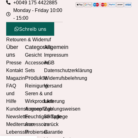
+0049 175 4422885
Monday - Friday 10:00
- 15:00
Schreib uns
Retouren & Widerruf
Über
Categories
Allgemein
uns
Gesicht
Impressum
Presse
Accessoire
AGB
Kontakt
Sets
Datenschutzerklärung
Produkte
Magazin
Widerrufsbelehrung
FAQ
Reinigung
Versand
und
Seren &
und
Hilfe
Wirkprodukte
Lieferung
Kundenstimmen
Augenpflege
Zahlungsweisen
Newsletter
Feuchtigkeitspflege
30 Tage
Mediterraner
Accessoire
zurück
Lebensstil
Probierset
Garantie