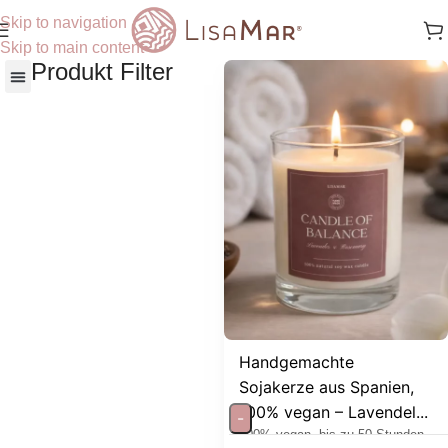
Skip to navigation
Skip to main content
Produkt Filter
Nach Hautbedürfnisse
Handgemachte
Sojakerze aus Spanien,
100% vegan – Lavendel...
-
100% vegan, bis zu 50 Stunden