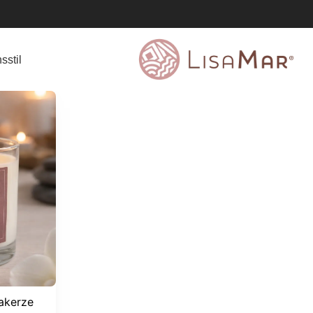
sstil
akerze