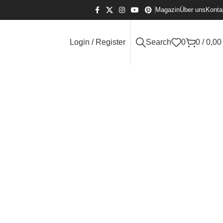
Magazin
Über uns
Konta
Login / Register
Search
0
0
/
0,0