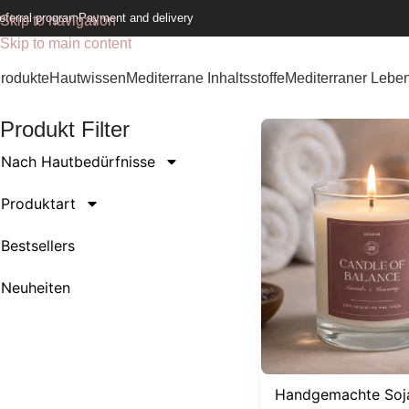
eferral program
Payment and delivery
Skip to navigation
Skip to main content
rodukte
Hautwissen
Mediterrane Inhaltsstoffe
Mediterraner Leben
Produkt Filter
Nach Hautbedürfnisse
Produktart
Bestsellers
Neuheiten
Handgemachte Soj