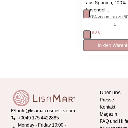
aus Spanien, 100% 
Lavendel...
-
100% vegan, bis zu 5
Brenndauer
19,90
€
+
In den Waren
Über uns
Presse
Kontakt
info@lisamarcosmetics.com
Magazin
+0049 175 4422885
FAQ und Hilf
Monday - Friday 10:00 -