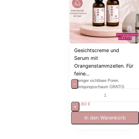
Gesichtscreme und
Serum mit
Orangenstammzellen. Für
feine...
Weniger sichtbare Poren.
-
Reinigungsschaum GRATIS
64,80
€
+
In den Warenkorb