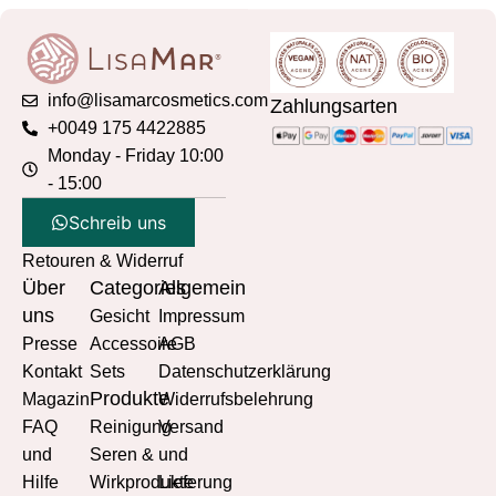
info@lisamarcosmetics.com
Zahlungsarten
+0049 175 4422885
Monday - Friday 10:00
- 15:00
Schreib uns
Retouren & Widerruf
Über
Categories
Allgemein
uns
Gesicht
Impressum
Presse
Accessoire
AGB
Kontakt
Sets
Datenschutzerklärung
Produkte
Magazin
Widerrufsbelehrung
FAQ
Reinigung
Versand
und
Seren &
und
Hilfe
Wirkprodukte
Lieferung