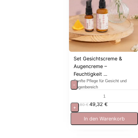
Set Gesichtscreme &
Augencreme –
Feuchtigkeit ...
Sanfte Pflege für Gesicht und
-
Augenbereich
49,32
€
54,80
€
+
In den Warenkorb