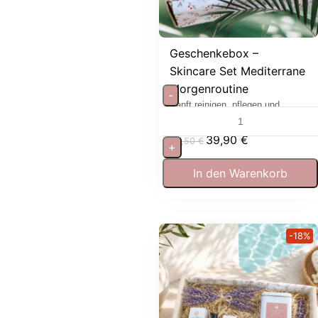
Geschenkebox –
Skincare Set Mediterrane
Morgenroutine
-
Sanft reinigen, pflegen und
entspannen
39,90
€
53,50
€
+
In den Warenkorb
-18%