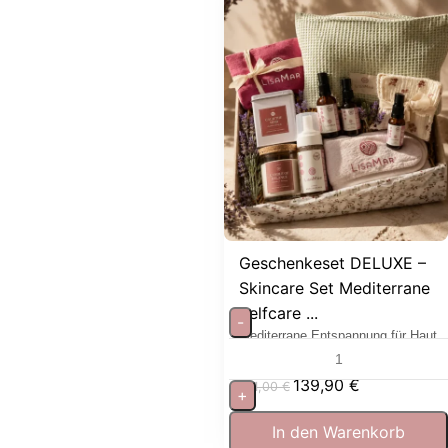
Geschenkeset DELUXE –
Skincare Set Mediterrane
Selfcare ...
-
Mediterrane Entspannung für Haut
und Sinne
139,90
€
181,00
€
+
In den Warenkorb