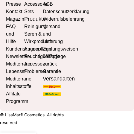
Presse
Accessoire
AGB
Kontakt
Sets
Datenschutzerklärung
Produkte
Magazin
Widerrufsbelehrung
FAQ
Reinigung
Versand
und
Seren &
und
Hilfe
Wirkprodukte
Lieferung
Kundenstimmen
Augenpflege
Zahlungsweisen
Newsletter
Feuchtigkeitspflege
30 Tage
Mediterraner
Accessoire
zurück
Lebensstil
Probierset
Garantie
Versandarten
Mediterrane
Inhaltsstoffe
Affilate
Programm
© LisaMar® Cosmetics. All rights
reserved.