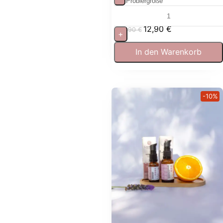
in Probiergröße
12,90
€
19,90
€
+
In den Warenkorb
-10%