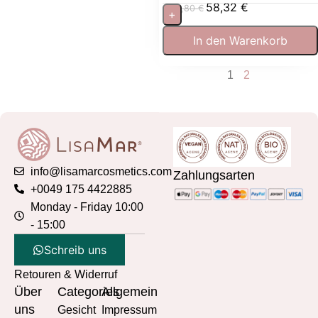
58,32
€
64,80
€
+
In den Warenkorb
1
2
info@lisamarcosmetics.com
Zahlungsarten
+0049 175 4422885
Monday - Friday 10:00
- 15:00
Schreib uns
Retouren & Widerruf
Über
Categories
Allgemein
uns
Gesicht
Impressum