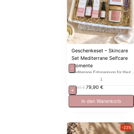
Geschenkeset – Skincare
Set Mediterrane Selfcare
Momente
-
Mediterrane Entspannung für Haut
und Sinne
79,90
€
97,60
€
+
In den Warenkorb
-23%